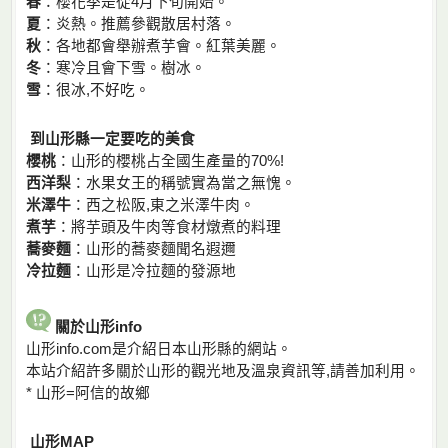
春
：櫻花季是從4月下旬開始。
夏
：炎熱。推薦參觀散居村落。
秋
：各地都會舉辦煮芋會。紅葉美麗。
冬
：寒冷且會下雪。樹冰。
雪
：很冰,不好吃。
到山形縣一定要吃的美食
櫻桃
：山形的櫻桃占全國生產量的70%!
西洋梨
：水果女王的稱號實為當之無愧。
米澤牛
：西之松阪,東之米澤牛肉。
煮芋
：將芋頭及牛肉等食材燉煮的料理
蕎麥麵
：山形的蕎麥麵聞名遐邇
冷拉麵
：山形是冷拉麵的發源地
關於山形info
山形info.com是介紹日本山形縣的網站。
本站介紹許多關於山形的觀光地及溫泉資訊等,請善加利用。
* 山形=阿信的故鄉
山形MAP