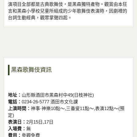
演項目全部都是古典歌舞伎，是黑森獨特產物。觀賞由本狂
言和黑森小學校兒童所組成的少年歌舞伎表演時，因劇裡的
台詞生動經典，觀眾掌聲四起。
黑森歌舞伎資訊
地址：
山形縣酒田市黑森村中49(日枝神社)
電話：
0234-26-5777 酒田市文化課
上演時間：
神事·神樂10點〜,三番叟11點〜,表演12點〜(預
定)
表演日：
2月15日,17日
入場費：
無
費用：
參觀免費